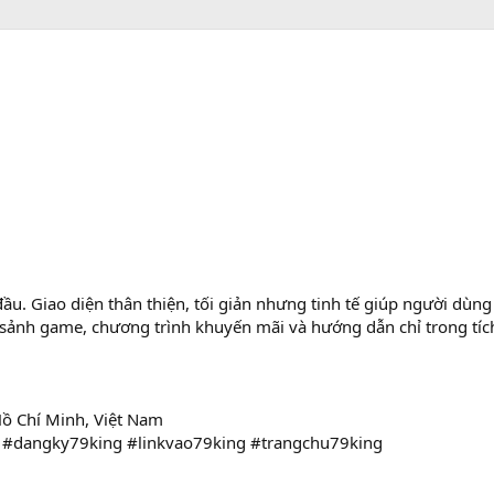
 đầu. Giao diện thân thiện, tối giản nhưng tinh tế giúp người dùn
sảnh game, chương trình khuyến mãi và hướng dẫn chỉ trong tích
Hồ Chí Minh, Việt Nam
 #dangky79king #linkvao79king #trangchu79king