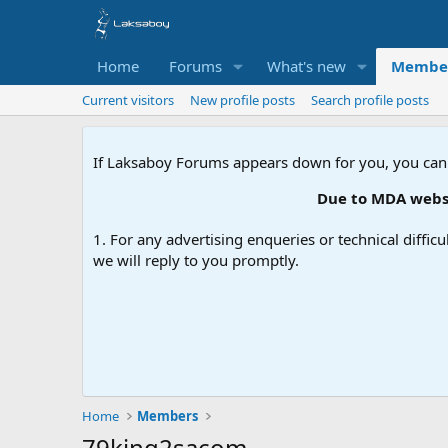
Home
Forums
What's new
Membe
Current visitors
New profile posts
Search profile posts
If Laksaboy Forums appears down for you, you can
Due to MDA website
1. For any advertising enqueries or technical difficu
we will reply to you promptly.
Home
Members
79king2sacom