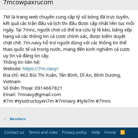
7mcowpaxrucom
7M là trang web chuyên cung cấp tỷ số bóng đá trực tuyến,
kết quả các trận đấu và lịch thi đấu được cập nhật liên tục mỗi
ngày. Tại 7mnc, người chơi có thể tra cứu tỷ lệ kèo, bảng xếp
hạng và các thông tin cá cược chính xác, được kiểm duyệt
chặt chẽ. 7m.navy hỗ trợ người dùng với các thông tin thể
thao quốc tế và trong nước, mang đến kinh nghiệm cá cược
uy tín và đáng tin cậy.
Thông tin liên hệ:
Website:
https://7m.navy/
Địa chỉ: 462 Bùi Thị Xuân, Tân Bình, Dĩ An, Bình Dương,
Vietnam
Số Điện Thoại: 0914667821
Email:
7mnavy@gmail.com
#7m #tysotructuyen7m #7mnavy #tyle7m #7mnc
Members
Contact us
Terms and rules
Privacy policy
Help
Home
R
S