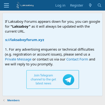
Log in
Register
If Laksaboy Forums appears down for you, you can google
for
"Laksaboy"
as it will always be updated with the
current URL.
tps://laksaboyforum.xyz
1. For any advertising enqueries or technical difficulties
(e.g. registration or account issues), please send us a
Private Message
or contact us via our
Contact Form
and
we will reply to you promptly.
Members