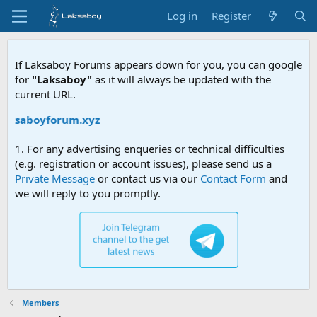
Log in
Register
If Laksaboy Forums appears down for you, you can google
for
"Laksaboy"
as it will always be updated with the
current URL.
/laksaboyforum.xyz
1. For any advertising enqueries or technical difficulties
(e.g. registration or account issues), please send us a
Private Message
or contact us via our
Contact Form
and
we will reply to you promptly.
Members